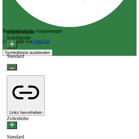
Barrierefreiheits-Anpassungen
Inhaltsmodule
Schriftgröße
Unterstützt von
OneTap
Symbolleiste ausblenden
Standard
Links hervorheben
Zeilenhöhe
Standard