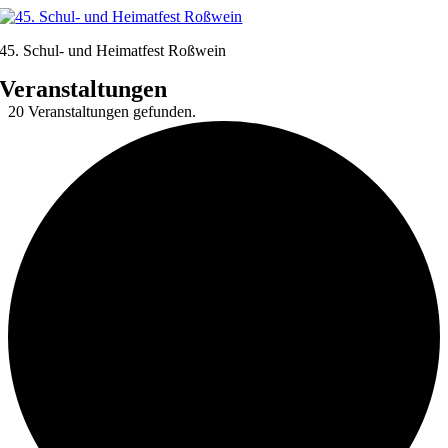
Zum
Inhalt
45. Schul- und Heimatfest Roßwein
springen
Veranstaltungen
20 Veranstaltungen gefunden.